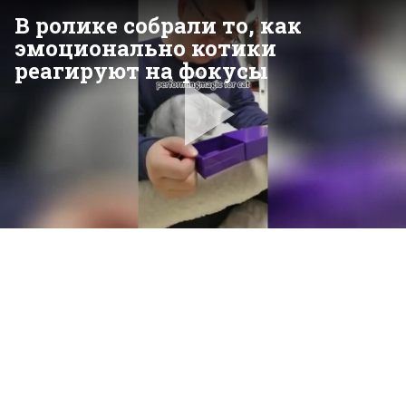
В ролике собрали то, как
эмоционально котики
реагируют на фокусы
Pla
Vid