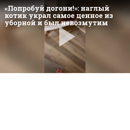
«Попробуй догони!»: наглый
котик украл самое ценное из
уборной и был невозмутим
Pla
Vid