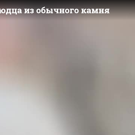
людца из обычного камня
y