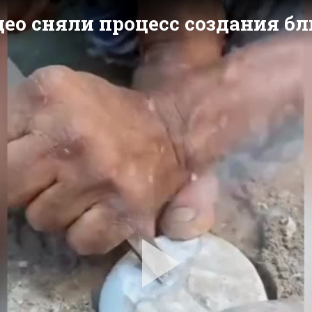
део сняли процесс создания б
Pla